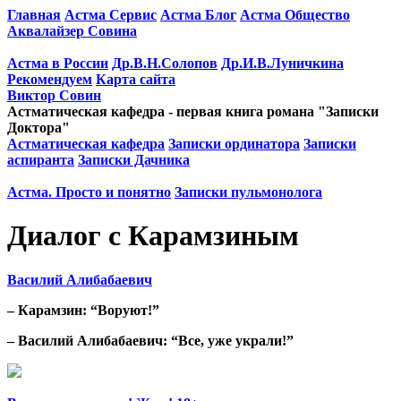
Главная
Астма Сервис
Астма Блог
Астма Общество
Аквалайзер Совина
Астма в России
Др.В.Н.Солопов
Др.И.В.Луничкина
Рекомендуем
Карта сайта
Виктор Совин
Астматическая кафедра - первая книга романа "Записки
Доктора"
Астматическая кафедра
Записки ординатора
Записки
аспиранта
Записки Дачника
Астма. Просто и понятно
Записки пульмонолога
Диалог с Карамзиным
Василий Алибабаевич
– Карамзин: “Воруют!”
– Василий Алибабаевич: “Все, уже украли!”