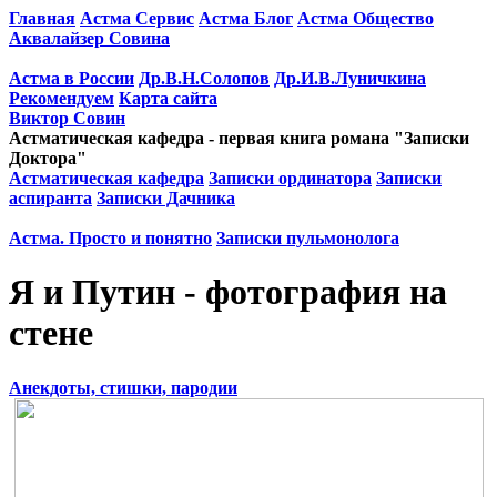
Главная
Астма Сервис
Астма Блог
Астма Общество
Аквалайзер Совина
Астма в России
Др.В.Н.Солопов
Др.И.В.Луничкина
Рекомендуем
Карта сайта
Виктор Совин
Астматическая кафедра - первая книга романа "Записки
Доктора"
Астматическая кафедра
Записки ординатора
Записки
аспиранта
Записки Дачника
Астма. Просто и понятно
Записки пульмонолога
Я и Путин - фотография на
стене
Анекдоты, стишки, пародии