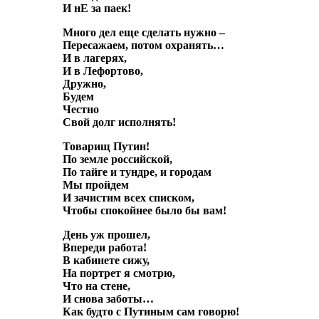
И нЕ за паек!
Много дел еще сделать нужно –
Пересажаем, потом охранять…
И в лагерях,
И в Лефортово,
Дружно,
Будем
Честно
Свой долг исполнять!
Товарищ Путин!
По земле российской,
По тайге и тундре, и городам
Мы пройдем
И зачистим всех списком,
Чтобы спокойнее было бы вам!
День уж прошел,
Впереди работа!
В кабинете сижу,
На портрет я смотрю,
Что на стене,
И снова заботы…
Как будто с Путиным сам говорю!