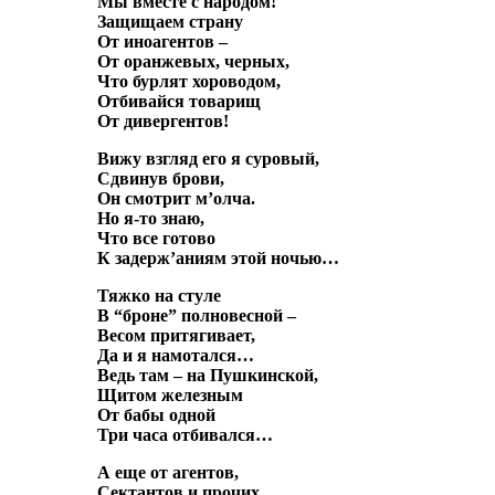
Мы вместе с народом!
Защищаем страну
От иноагентов –
От оранжевых, черных,
Что бурлят хороводом,
Отбивайся товарищ
От дивергентов!
Вижу взгляд его я суровый,
Сдвинув брови,
Он смотрит м’олча.
Но я-то знаю,
Что все готово
К задерж’аниям этой ночью…
Тяжко на стуле
В “броне” полновесной –
Весом притягивает,
Да и я намотался…
Ведь там – на Пушкинской,
Щитом железным
От бабы одной
Три часа отбивался…
А еще от агентов,
Сектантов и прочих,