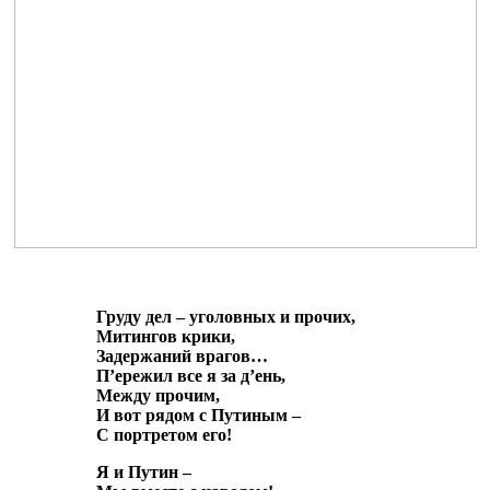
Груду дел – уголовных и прочих,
Митингов крики,
Задержаний врагов…
П’ережил все я за д’ень,
Между прочим,
И вот рядом с Путиным –
С портретом его!
Я и Путин –