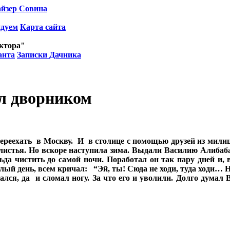
йзер Совина
ндуем
Карта сайта
октора"
анта
Записки Дачника
л дворником
реехать в Москву. И в столице с помощью друзей из милиц
 листья. Но вскоре наступила зима. Выдали Василию Алибаб
а чистить до самой ночи. Поработал он так пару дней и, 
елый день, всем кричал: “Эй, ты! Сюда не ходи, туда ходи… 
шался, да и сломал ногу. За что его и уволили. Долго думал