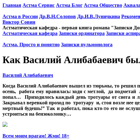
Главная
Астма Сервис
Астма Блог
Астма Общество
Аквала
Астма в России
Др.В.Н.Солопов
Др.И.В.Луничкина
Рекоме
Виктор Совин
Астматическая кафедра - первая книга романа "Записки Д
Астматическая кафедра
Записки ординатора
Записки аспир
Астма. Просто и понятно
Записки пульмонолога
Как Василий Алибабаевич бы
Василий Алибабаевич
Когда Василий Алибабаевич вышел из тюрьмы, то решил пе
осень, работа ему нравилась: ходи с метлой, да подметай
попал… Приходилось каждый день тротуары от снега и льд
Закрывал веревкой проход по тротуару и, стоя возле нее ц
мертвый будешь!” Так и работал, пока кто-то его не ослу
устроиться на бензоколонку…
Всем моим врагам! Жми! 18+