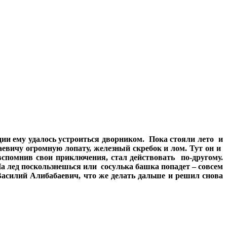
ии ему удалось устроиться дворником. Пока стояли лето и
аевичу огромную лопату, железный скребок и лом. Тут он и
вспомнив свои приключения, стал действовать по-другому.
На лед поскользнешься или сосулька башка попадет – совсем
 Василий Алибабаевич, что же делать дальше и решил снова