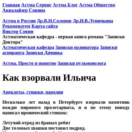
Главная
Астма Сервис
Астма Блог
Астма Общество
Аквалайзер Совина
Астма в России
Др.В.Н.Солопов
Др.И.В.Луничкина
Рекомендуем
Карта сайта
Виктор Совин
Астматическая кафедра - первая книга романа "Записки
Доктора"
Астматическая кафедра
Записки ординатора
Записки
аспиранта
Записки Дачника
Астма. Просто и понятно
Записки пульмонолога
Как взорвали Ильича
Анекдоты, стишки, пародии
Несколько лет назад в Петербурге взорвали памятник
вождю мирового пролетариата, и я по этому поводу
написал иронический стишок:
Летучий отряд из бравых ребят
Две толовых шашки поставил подряд.