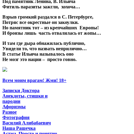
Под памятник Ленина, В. Ильича
Фитиль паразиты зажгли, хохоча…
Взрыв громкий раздался в С. Петербурге,
Потряс все окрестные он закоулки.
Но памятник тот – из крепчайших Европы!
И бронзы лишь часть отвалилась от жопы…
И там где дыра обнажилась публично,
Увидели то, что назвать неприлично…
В статье Ильича называлось оно
Не мозг это нации – просто говно.
Всем моим врагам! Жми! 18+
Записки Доктора
Анекдоты, стишки и
пародии
Афоризмы
Разное
Фотография
Василий Алибабаевич
Наша Рашечка
Астма. Просто и понятно