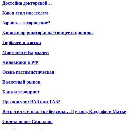
Достойна докторской…
Как я стал писателем
Здраво… захоронение?
Записки ординатора: настоящее и прошлое
Горбачев и взятки
Мавзолей и Бармалей
Чиновники в РФ
Осень пессимистическая
Валютный рынок
Банк и тероррист
Про жигули: ВАЗ или ТАЗ?
Встретил я в палатке бедуина… Путина, Каддафи и Матье
Силиконовое Сколково