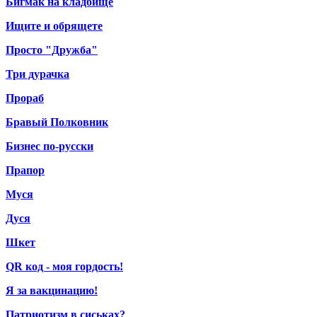
Бигмак на кладбище
Ищите и обрящете
Просто "Дружба"
Три дурачка
Прораб
Бравый Полковник
Бизнес по-русски
Прапор
Муся
Дуся
Шкет
QR код - моя гордость!
Я за вакцинацию!
Патриотизм в сиськах?