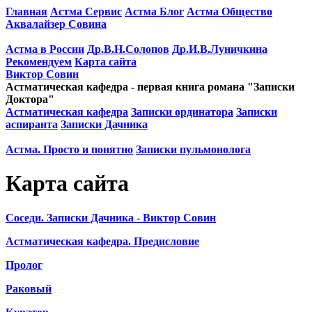
Главная
Астма Сервис
Астма Блог
Астма Общество
Аквалайзер Совина
Астма в России
Др.В.Н.Солопов
Др.И.В.Луничкина
Рекомендуем
Карта сайта
Виктор Совин
Астматическая кафедра - первая книга романа "Записки
Доктора"
Астматическая кафедра
Записки ординатора
Записки
аспиранта
Записки Дачника
Астма. Просто и понятно
Записки пульмонолога
Карта сайта
Соседи. Записки Дачника - Виктор Совин
Астматическая кафедра. Предисловие
Пролог
Раковый