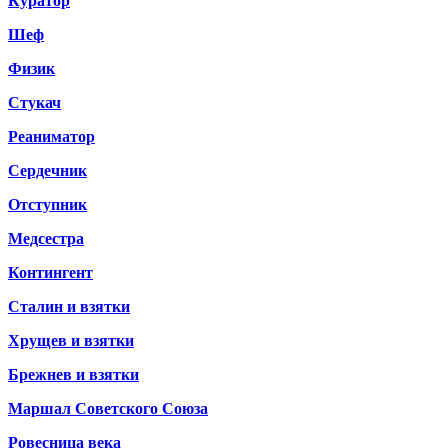
Куратор
Шеф
Физик
Стукач
Реаниматор
Сердечник
Отступник
Медсестра
Контингент
Сталин и взятки
Хрущев и взятки
Брежнев и взятки
Маршал Советского Союза
Ровесница века