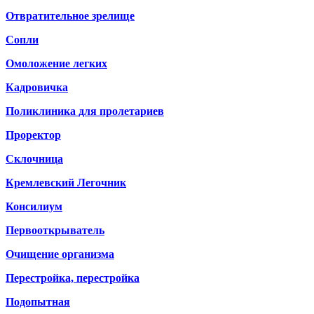
Отвратительное зрелище
Сопли
Омоложение легких
Кадровичка
Поликлиника для пролетариев
Проректор
Склочница
Кремлевский Легочник
Консилиум
Первооткрыватель
Очищение организма
Перестройка, перестройка
Подопытная