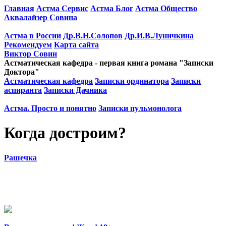
Главная
Астма Сервис
Астма Блог
Астма Общество
Аквалайзер Совина
Астма в России
Др.В.Н.Солопов
Др.И.В.Луничкина
Рекомендуем
Карта сайта
Виктор Совин
Астматическая кафедра - первая книга романа "Записки
Доктора"
Астматическая кафедра
Записки ординатора
Записки
аспиранта
Записки Дачника
Астма. Просто и понятно
Записки пульмонолога
Когда достроим?
Рашечка