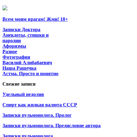
Всем моим врагам! Жми! 18+
Записки Доктора
Анекдоты, стишки и
пародии
Афоризмы
Разное
Фотография
Василий Алибабаевич
Наша Рашечка
Астма. Просто и понятно
Свежие записи
Удельный недолив
Спирт как жидкая валюта СССР
Записки пульмонолога. Пролог
Записки пульмонолога. Предисловие автора
Записки пульмонолога