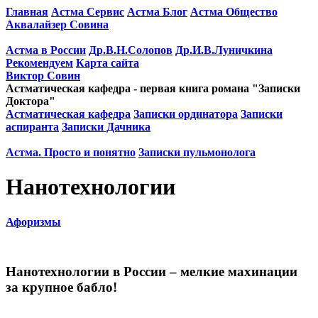
Главная
Астма Сервис
Астма Блог
Астма Общество
Аквалайзер Совина
Астма в России
Др.В.Н.Солопов
Др.И.В.Луничкина
Рекомендуем
Карта сайта
Виктор Совин
Астматическая кафедра - первая книга романа "Записки
Доктора"
Астматическая кафедра
Записки ординатора
Записки
аспиранта
Записки Дачника
Астма. Просто и понятно
Записки пульмонолога
Нанотехнологии
Афоризмы
Нанотехнологии в России – мелкие махинации
за крупное бабло!