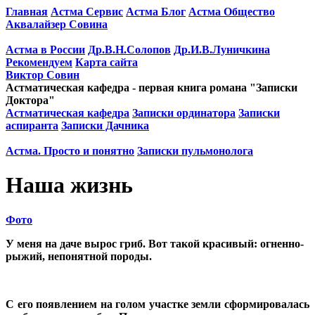
Главная
Астма Сервис
Астма Блог
Астма Общество
Аквалайзер Совина
Астма в России
Др.В.Н.Солопов
Др.И.В.Луничкина
Рекомендуем
Карта сайта
Виктор Совин
Астматическая кафедра - первая книга романа "Записки
Доктора"
Астматическая кафедра
Записки ординатора
Записки
аспиранта
Записки Дачника
Астма. Просто и понятно
Записки пульмонолога
Наша жизнь
Фото
У меня на даче вырос гриб. Вот такой красивый: огненно-
рыжий, непонятной породы.
С его появлением на голом участке земли сформировалась