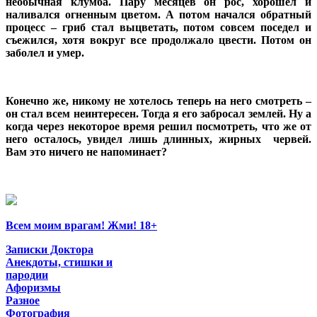
необычная клумба. Пару месяцев он рос, хорошел и
наливался огненным цветом. А потом начался обратный
процесс – гриб стал выцветать, потом совсем поседел и
съежился, хотя вокруг все продолжало цвести. Потом он
заболел и умер.
Конечно же, никому не хотелось теперь на него смотреть –
он стал всем неинтересен. Тогда я его забросал землей. Ну а
когда через некоторое время решил посмотреть, что же от
него осталось, увидел лишь длинных, жирных червей.
Вам это ничего не напоминает?
Всем моим врагам! Жми! 18+
Записки Доктора
Анекдоты, стишки и
пародии
Афоризмы
Разное
Фотография