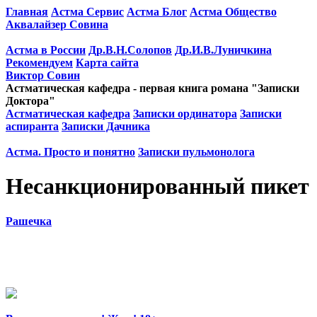
Главная
Астма Сервис
Астма Блог
Астма Общество
Аквалайзер Совина
Астма в России
Др.В.Н.Солопов
Др.И.В.Луничкина
Рекомендуем
Карта сайта
Виктор Совин
Астматическая кафедра - первая книга романа "Записки
Доктора"
Астматическая кафедра
Записки ординатора
Записки
аспиранта
Записки Дачника
Астма. Просто и понятно
Записки пульмонолога
Несанкционированный пикет
Рашечка