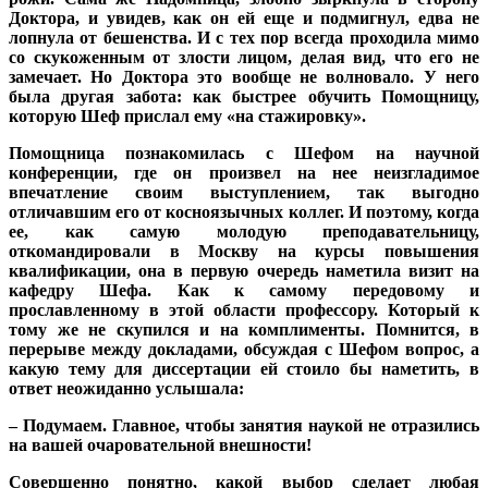
Доктора, и увидев, как он ей еще и подмигнул, едва не
лопнула от бешенства. И с тех пор всегда проходила мимо
со скукоженным от злости лицом, делая вид, что его не
замечает. Но Доктора это вообще не волновало. У него
была другая забота: как быстрее обучить Помощницу,
которую Шеф прислал ему «на стажировку».
Помощница познакомилась с Шефом на научной
конференции, где он произвел на нее неизгладимое
впечатление своим выступлением, так выгодно
отличавшим его от косноязычных коллег. И поэтому, когда
ее, как самую молодую преподавательницу,
откомандировали в Москву на курсы повышения
квалификации, она в первую очередь наметила визит на
кафедру Шефа. Как к самому передовому и
прославленному в этой области профессору. Который к
тому же не скупился и на комплименты. Помнится, в
перерыве между докладами, обсуждая с Шефом вопрос, а
какую тему для диссертации ей стоило бы наметить, в
ответ неожиданно услышала:
– Подумаем. Главное, чтобы занятия наукой не отразились
на вашей очаровательной внешности!
Совершенно понятно, какой выбор сделает любая