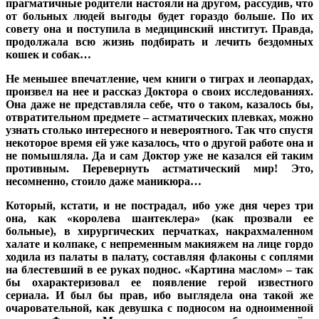
прагматичные родители настояли на другом, рассудив, что
от больных людей выгоды будет гораздо больше. По их
совету она и поступила в медицинский институт. Правда,
продолжала всю жизнь подбирать и лечить бездомных
кошек и собак…
Не меньшее впечатление, чем книги о тиграх и леопардах,
произвел на нее и рассказ Доктора о своих исследованиях.
Она даже не представляла себе, что о таком, казалось бы,
отвратительном предмете – астматических плевках, можно
узнать столько интересного и невероятного. Так что спустя
некоторое время ей уже казалось, что о другой работе она и
не помышляла. Да и сам Доктор уже не казался ей таким
противным. Перевернуть астматический мир! Это,
несомненно, стоило даже маникюра…
Который, кстати, и не пострадал, ибо уже дня через три
она, как «королева шантеклера» (как прозвали ее
больные), в хирургических перчатках, накрахмаленном
халате и колпаке, с непременным макияжем на лице гордо
ходила из палаты в палату, составляя флаконы с соплями
на блестевший в ее руках поднос. «Картина маслом» – так
бы охарактеризовал ее появление герой известного
сериала. И был бы прав, ибо выглядела она такой же
очаровательной, как девушка с подносом на одноименной