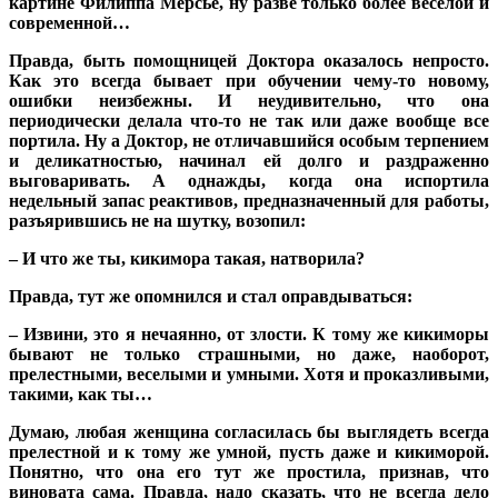
картине Филиппа Мерсье, ну разве только более веселой и
современной…
Правда, быть помощницей Доктора оказалось непросто.
Как это всегда бывает при обучении чему-то новому,
ошибки неизбежны. И неудивительно, что она
периодически делала что-то не так или даже вообще все
портила. Ну а Доктор, не отличавшийся особым терпением
и деликатностью, начинал ей долго и раздраженно
выговаривать. А однажды, когда она испортила
недельный запас реактивов, предназначенный для работы,
разъярившись не на шутку, возопил:
– И что же ты, кикимора такая, натворила?
Правда, тут же опомнился и стал оправдываться:
– Извини, это я нечаянно, от злости. К тому же кикиморы
бывают не только страшными, но даже, наоборот,
прелестными, веселыми и умными. Хотя и проказливыми,
такими, как ты…
Думаю, любая женщина согласилась бы выглядеть всегда
прелестной и к тому же умной, пусть даже и кикиморой.
Понятно, что она его тут же простила, признав, что
виновата сама. Правда, надо сказать, что не всегда дело