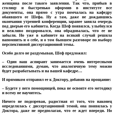
женщина после такого заявления. Так что, прибыв в
столицу и быстренько оформив в институте все
документы, она прямо с утра помчалась на кафедру
обаявшего ее Шефа. Ну а там, даже не дождавшись
окончания утренней конференции, заранее заняла очередь
под дверью его кабинета. Когда Шеф появился, улыбнулся
и вежливо поздоровался, она обрадовалась, что ее не
забыли. Но уже в кабинете на всякий случай решила
напомнить и о себе, и о том бывшем разговоре по выбору
перспективной диссертационной темы.
Особо долго не раздумывая, Шеф предложил:
– Один наш аспирант занимается очень интересными
исследованиями, думаю, что аналогичную тему можно
будет разрабатывать и на вашей кафедре…
И прямиком отправил ее к Доктору, добавив на прощание:
– Будете у него помощницей, пока не освоите его методику
и всему не научитесь.
Ничего не подозревая, радостная от того, что наконец
определилась с диссертационной темой, она появилась у
Доктора, даже не предполагая, что ее ждет впереди. Но