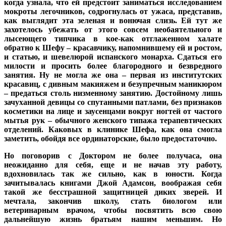
когда узнала, что ей предстоит заниматься исследованием
мокроты легочников, содрогнулась от ужаса, представив,
как выглядит эта зеленая и вонючая слизь. Ей тут же
захотелось убежать от этого совсем необаятельного и
лысеющего типчика в кое-как отглаженном халате
обратно к Шефу – красавчику, напомнившему ей и ростом,
и статью, и шевелюрой испанского монарха. Сдаться его
милости и просить более благородного и безвредного
занятия. Ну не могла же она – первая из институтских
красавиц, с дивным макияжем и безупречным маникюром
– предаться столь низменному занятию. Достойному лишь
зачуханной девицы со спутанными патлами, без признаков
косметики на лице и заусенцами вокруг ногтей от частого
мытья рук – обычного женского типажа терапевтических
отделений. Каковых в клинике Шефа, как она смогла
заметить, обойдя все ординаторские, было предостаточно.
Но поговорив с Доктором не более получаса, она
неожиданно для себя, еще и не начав эту работу,
вдохновилась так же сильно, как в юности. Когда
зачитывалась книгами Джой Адамсон, воображая себя
такой же бесстрашной защитницей диких зверей. И
мечтала, закончив школу, стать биологом или
ветеринарным врачом, чтобы посвятить всю свою
дальнейшую жизнь братьям нашим меньшим. Но