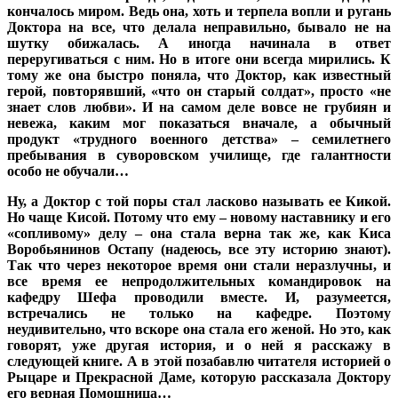
кончалось миром. Ведь она, хоть и терпела вопли и ругань
Доктора на все, что делала неправильно, бывало не на
шутку обижалась. А иногда начинала в ответ
переругиваться с ним. Но в итоге они всегда мирились. К
тому же она быстро поняла, что Доктор, как известный
герой, повторявший, «что он старый солдат», просто «не
знает слов любви». И на самом деле вовсе не грубиян и
невежа, каким мог показаться вначале, а обычный
продукт «трудного военного детства» – семилетнего
пребывания в суворовском училище, где галантности
особо не обучали…
Ну, а Доктор с той поры стал ласково называть ее Кикой.
Но чаще Кисой. Потому что ему – новому наставнику и его
«сопливому» делу – она стала верна так же, как Киса
Воробьянинов Остапу (надеюсь, все эту историю знают).
Так что через некоторое время они стали неразлучны, и
все время ее непродолжительных командировок на
кафедру Шефа проводили вместе. И, разумеется,
встречались не только на кафедре. Поэтому
неудивительно, что вскоре она стала его женой. Но это, как
говорят, уже другая история, и о ней я расскажу в
следующей книге. А в этой позабавлю читателя историей о
Рыцаре и Прекрасной Даме, которую рассказала Доктору
его верная Помощница…