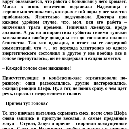
вдруг оказывается, что работа с больными у него хромает.
Масла в огонь неизменно подливала Надомница с
«единомышленниками», которых с той поры у нее заметно
прибавилось. Язвительно подзуживала Доктора при
каждом удобном случае, что, мол, вся его работа –
никчемная трата времени. Типичная лженаука, вроде
алхимии. А уж на аспирантских субботах своими тупыми
замечаниями вообще доводила его до состояния полного
бешенства. Так что однажды, в ответ на ее очередной
комментарий, что «… от перехода электронов из одного
энергетического состояния в другое у нее вообще все в
голове перепуталось», он не выдержал и ехидно заметил:
– Каждой голове свое наказание!
Присутствующие в конференц-зале отреагировали по-
разному: одни развеселились, другие насторожились,
ожидая реакции Шефа. Ну, а тот, не поняв сразу, о чем идет
речь, спросил с недоумением в голосе:
– Причем тут голова?
Те, кто вначале пытались скрывать смех, после слов Шефа
снова зашлись в приступе веселья, а самые преданные
холуи – Стукач, Завуч и прочие – скорчили возмущенные
рожи. Сама же Надомница, злобно зыркнула в сторону