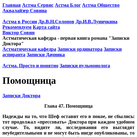
Главная
Астма Сервис
Астма Блог
Астма Общество
Аквалайзер Совина
Астма в России
Др.В.Н.Солопов
Др.И.В.Луничкина
Рекомендуем
Карта сайта
Виктор Совин
Астматическая кафедра - первая книга романа "Записки
Доктора"
Астматическая кафедра
Записки ординатора
Записки
аспиранта
Записки Дачника
Астма. Просто и понятно
Записки пульмонолога
Помощница
Записки Доктора
Глава 47. Помощница
Надежды на то, что Шеф оставит его в покое, не сбылись:
тот продолжал «прессовать» Доктора при каждом удобном
случае. То, видите ли, исследования его выглядят
неубедительными и не могут быть нигде опубликованы, то