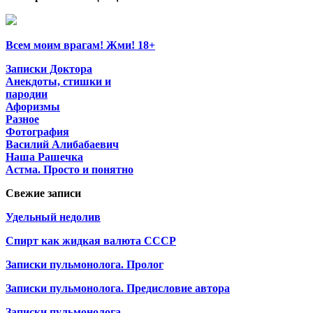
Всем моим врагам! Жми! 18+
Записки Доктора
Анекдоты, стишки и
пародии
Афоризмы
Разное
Фотография
Василий Алибабаевич
Наша Рашечка
Астма. Просто и понятно
Свежие записи
Удельный недолив
Спирт как жидкая валюта СССР
Записки пульмонолога. Пролог
Записки пульмонолога. Предисловие автора
Записки пульмонолога