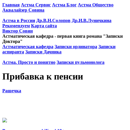
Главная
Астма Сервис
Астма Блог
Астма Общество
Аквалайзер Совина
Астма в России
Др.В.Н.Солопов
Др.И.В.Луничкина
Рекомендуем
Карта сайта
Виктор Совин
Астматическая кафедра - первая книга романа "Записки
Доктора"
Астматическая кафедра
Записки ординатора
Записки
аспиранта
Записки Дачника
Астма. Просто и понятно
Записки пульмонолога
Прибавка к пенсии
Рашечка