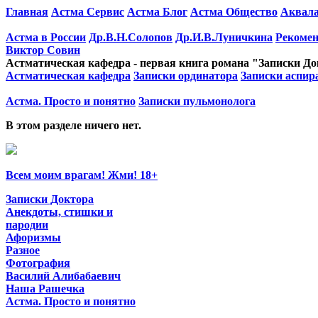
Главная
Астма Сервис
Астма Блог
Астма Общество
Аквала
Астма в России
Др.В.Н.Солопов
Др.И.В.Луничкина
Рекоме
Виктор Совин
Астматическая кафедра - первая книга романа "Записки Д
Астматическая кафедра
Записки ординатора
Записки аспир
Астма. Просто и понятно
Записки пульмонолога
В этом разделе ничего нет.
Всем моим врагам! Жми! 18+
Записки Доктора
Анекдоты, стишки и
пародии
Афоризмы
Разное
Фотография
Василий Алибабаевич
Наша Рашечка
Астма. Просто и понятно