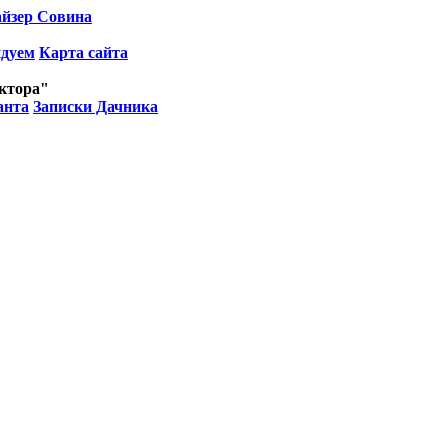
йзер Совина
ндуем
Карта сайта
октора"
анта
Записки Дачника