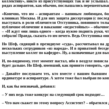
коллективу», никто из присутствующих так и не услышал.
рядах аспирантов, как обычно, послышались перешептывани
«Конечно, что им – аспирантам – папиным любимцам, боя
клиниках Москвы. И для них защита диссертации (с послед
выступать в роли обличителя Отступника, повинного тольк
публичное обличение и наказание «недостойных» – обычное 
– «И ждут они лишь одного – когда нужно поднять руки, ч
собрали! Правда, сказать-то им нечего. Ведь Отступника они 
Но Шеф, сидящий в президиуме «суда», рассчитывал на др
нескольких сотрудников «из народа». И в приватной беседе
выступление коллег по кафедре». Ну, а назначенные для вы
И, по-видимому, этот момент настал, ибо в воздухе повисл
будет дальше. Но Шеф, имевший, как принято говорить, «д
– Давайте послушаем тех, кто вместе с нашим бывшим с
ординатуре и аспирантуре. А затем тоже был выбран по конк
И, как бы невзначай, добавил:
– У них ведь тоже конкурс на следующий срок подходит…
– Что нам скажет по этому вопросу Ассистент? – обратилс