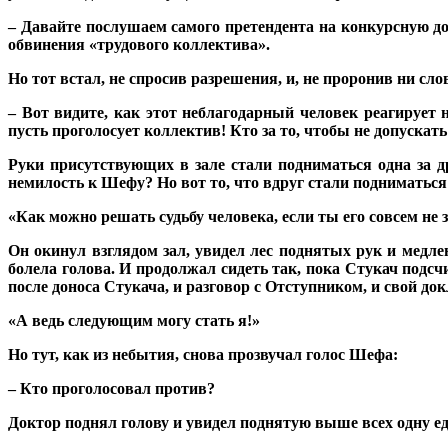
– Давайте послушаем самого претендента на конкурсную до
обвинения «трудового коллектива».
Но тот встал, не спросив разрешения, и, не проронив ни сло
– Вот видите, как этот неблагодарный человек реагирует
пусть проголосует коллектив! Кто за то, чтобы не допускат
Руки присутствующих в зале стали подниматься одна за др
немилость к Шефу? Но вот то, что вдруг стали подниматься
«Как можно решать судьбу человека, если ты его совсем не 
Он окинул взглядом зал, увидел лес поднятых рук и медле
болела голова. И продолжал сидеть так, пока Стукач подс
после доноса Стукача, и разговор с Отступником, и свой до
«А ведь следующим могу стать я!»
Но тут, как из небытия, снова прозвучал голос Шефа:
– Кто проголосовал против?
Доктор поднял голову и увидел поднятую выше всех одну е