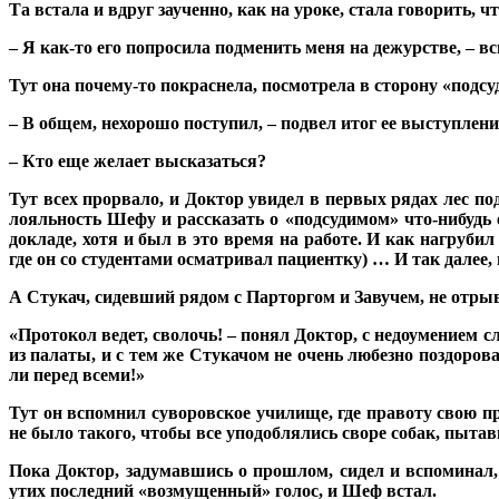
Та встала и вдруг заученно, как на уроке, стала говорить
– Я как-то его попросила подменить меня на дежурстве, – вс
Тут она почему-то покраснела, посмотрела в сторону «подсу
– В общем, нехорошо поступил, – подвел итог ее выступлен
– Кто еще желает высказаться?
Тут всех прорвало, и Доктор увидел в первых рядах лес п
лояльность Шефу и рассказать о «подсудимом» что-нибудь 
докладе, хотя и был в это время на работе. И как нагруби
где он со студентами осматривал пациентку) … И так далее, 
А Стукач, сидевший рядом с Парторгом и Завучем, не отрыв
«Протокол ведет, сволочь! – понял Доктор, с недоумением сл
из палаты, и с тем же Стукачом не очень любезно поздорова
ли перед всеми!»
Тут он вспомнил суворовское училище, где правоту свою п
не было такого, чтобы все уподоблялись своре собак, пыт
Пока Доктор, задумавшись о прошлом, сидел и вспоминал, 
утих последний «возмущенный» голос, и Шеф встал.