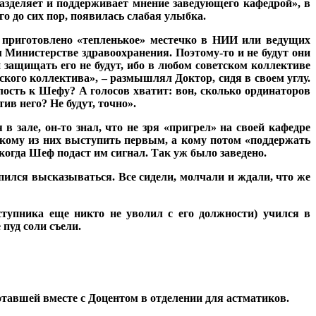
азделяет и поддерживает мнение заведующего кафедрой», в
 до сих пор, появилась слабая улыбка.
е приготовлено «тепленькое» местечко в НИИ или ведущих
Министерстве здравоохранения. Поэтому-то и не будут они
 защищать его не будут, ибо в любом советском коллективе
ского коллектива», – размышлял Доктор, сидя в своем углу.
лость к Шефу? А голосов хватит: вон, сколько ординаторов
ив него? Не будут, точно».
зале, он-то знал, что не зря «пригрел» на своей кафедре
л, кому из них выступить первым, а кому потом «поддержать
когда Шеф подаст им сигнал. Так уж было заведено.
опился высказываться. Все сидели, молчали и ждали, что же
тупника еще никто не уволил с его должности) учился в
 пуд соли съели.
отавшей вместе с Доцентом в отделении для астматиков.