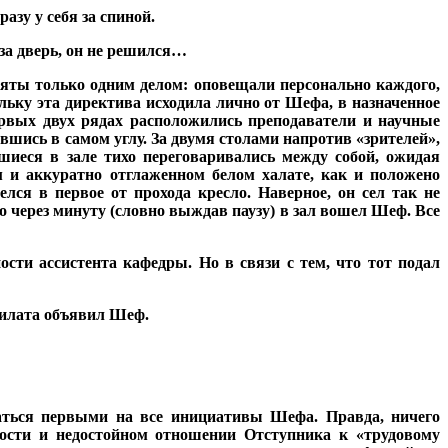
азу у себя за спиной.
 за дверь, он не решился…
няты только одним делом: оповещали персонально каждого,
ольку эта директива исходила лично от Шефа, в назначенное
ервых двух рядах расположились преподаватели и научные
ившись в самом углу. За двумя столами напротив «зрителей»,
шиеся в зале тихо переговаривались между собой, ожидая
м и аккуратно отглаженном белом халате, как и положено
лся в первое от прохода кресло. Наверное, он сел так не
 через минуту (словно выждав паузу) в зал вошел Шеф. Все
ти ассистента кафедры. Но в связи с тем, что тот подал
Пилата объявил Шеф.
каться первыми на все инициативы Шефа. Правда, ничего
лости и недостойном отношении Отступника к «трудовому