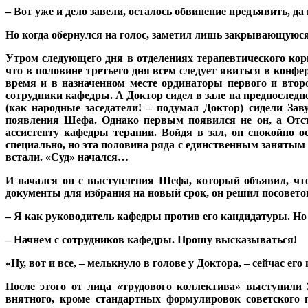
– Вот уже и дело завели, осталось обвинение предъявить, д
Но когда обернулся на голос, заметил лишь закрывающуюся 
Утром следующего дня в отделениях терапевтического кор
что в половине третьего дня всем следует явиться в конфе
время и в назначенном месте ординаторы первого и втор
сотрудники кафедры. А Доктор сидел в зале на предпоследне
(как народные заседатели! – подумал Доктор) сидели За
появления Шефа. Однако первым появился не он, а Отсту
ассистенту кафедры терапии. Войдя в зал, он спокойно ос
специально, но эта половина ряда с единственным занятым
встали. «Суд» начался…
И начался он с выступления Шефа, который объявил, что
документы для избрания на новый срок, он решил посовето
– Я как руководитель кафедры против его кандидатуры. Но 
– Начнем с сотрудников кафедры. Прошу высказываться!
«Ну, вот и все, – мелькнуло в голове у Доктора, – сейчас его
После этого от лица «трудового коллектива» выступили
внятного, кроме стандартных формулировок советского 