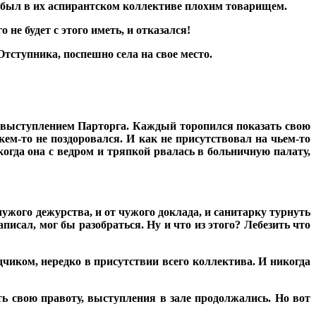
ще был в их аспирантском коллективе плохим товарищем.
 не будет с этого иметь, и отказался!
Отступника, поспешно села на свое место.
д выступлением Парторга. Каждый торопился показать свою
ем-то не поздоровался. И как не присутствовал на чьем-то
когда она с ведром и тряпкой рвалась в больничную палату,
 чужого дежурства, и от чужого доклада, и санитарку турнуть
писал, мог бы разобраться. Ну и что из этого? Лебезить что
чиком, нередко в присутствии всего коллектива. И никогда
ь свою правоту, выступления в зале продолжались. Но вот