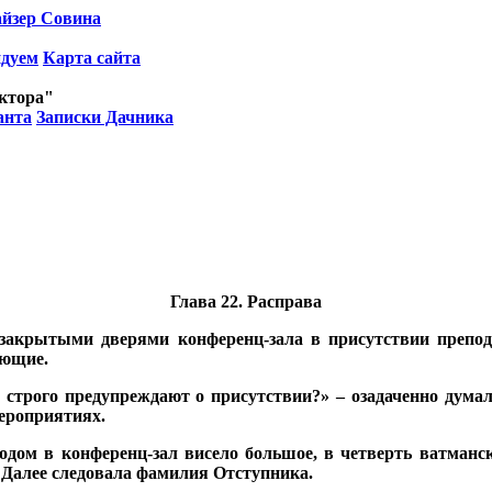
йзер Совина
ндуем
Карта сайта
октора"
анта
Записки Дачника
Глава 22. Расправа
акрытыми дверями конференц-зала в присутствии препода
ающие.
ще строго предупреждают о присутствии?» – озадаченно думал
ероприятиях.
одом в конференц-зал висело большое, в четверть ватманс
Далее следовала фамилия Отступника.