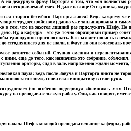
 А на дежурную фразу Парторга о том, что «он полностью р
е и нескрываемый смех. И даже на лице Отступника, хмурого
ться старого беззубого Парторга-лакея! Ведь каждому уж
ующим трудоустройством) давно уже запланирована в самом 
о в том, что не захотел лишний раз прислужить Шефу. Но и
дело. Ну, а кафедра – это уж точно образцовый пример совет
тобы единодушно проголосовать. Кто захочет попасть в неми
до сегодняшнего дня не знали, и будут ли они голосовать прот
угое развитие событий. Слушая смешки и перешептывания в 
 с ними, еще до того, как назначить это собрание, объясни
ступления ораторы, сидя в зале, напряженно ждали момента, 
а неловкая пауза: ведь после Завуча и Парторга никто не тор
омашнюю заготовку», снова взял инициативу в свои руки.
отрудником (он особенно подчеркнул «бывшим», хотя Отс
урсу на преподавательскую работу. Они, как говорят, вместе
я для начала Шеф к молодой преподавательнице кафедры, раб