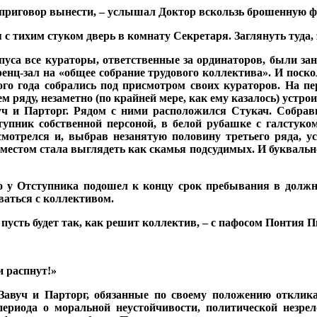
а приговор вынести, – услышал Доктор вскользь брошенную фр
с тихим стуком дверь в комнату Секретаря. Заглянуть туда,
пуса все кураторы, ответственные за ординаторов, были за
ренц-зал на «общее собрание трудового коллектива». И поск
ого года собрались под присмотром своих кураторов. На п
м ряду, незаметно (по крайней мере, как ему казалось) устро
вуч и Парторг. Рядом с ними расположился Стукач. Собрав
пник собственной персоной, в белой рубашке с галстуко
мотрелся и, выбрав незанятую половину третьего ряда, усе
 местом стала выглядеть как скамья подсудимых. И буквально
 у Отступника подошел к концу срок пребывания в должнос
ваться с коллективом.
пусть будет так, как решит коллектив, – с пафосом Понтия 
 и распнут!»
 Завуч и Парторг, обязанные по своему положению откли
периода о моральной неустойчивости, политической незре