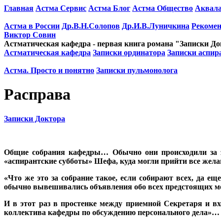
Главная
Астма Сервис
Астма Блог
Астма Общество
Аквала
Астма в России
Др.В.Н.Солопов
Др.И.В.Луничкина
Рекоме
Виктор Совин
Астматическая кафедра - первая книга романа "Записки Д
Астматическая кафедра
Записки ординатора
Записки аспир
Астма. Просто и понятно
Записки пульмонолога
Расправа
Записки Доктора
Общие собрания кафедры… Обычно они происходили за з
«аспирантские субботы» Шефа, куда могли прийти все жел
«Что же это за собрание такое, если собирают всех, да е
обычно вывешивались объявления обо всех предстоящих м
И в этот раз в простенке между приемной Секретаря и вх
коллектива кафедры по обсуждению персонального дела»… 