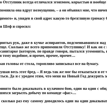
, что Отступник всегда отличался эгоизмом, корыстью и вооб
помнила она вдруг возмущенно, – а он объявил мне, что ничего
димого» и, увидев в свой адрес какую-то брезгливую гримасу 
ия Шеф и спросил:
однятых рук, даже в кучке аспирантов, подсмеивавшихся на
еще. Сколько же всего припомнили Отступнику! И как он с к
л санитарке (которую, по правде говоря, пытался угомонить, 
и тому подобное, и прочее, прочее, прочее…
ая головы от стола, торопливо записывал все на бумагу.
ушая весь этот бред. – Я ведь так же мог бы отказаться и от
ться. Да и с уродом этим, что меня на Новый Год дежурить за
ринято было доказывать в кулачном бою, один на один с обид
авшихся загрызть добычу по команде «фас»…
сколько раз ему самому доводилось один на один доказыват