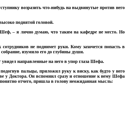
тступнику возразить что-нибудь на выдвинутые против него
 высоко поднятой головой.
Шеф, – я лично думаю, что таким на кафедре не место. Но
 сотрудников не поднимет руки. Кому захочется попасть в
собрание, изумило его до глубины души.
г увидел направленные на него в упор глаза Шефа.
подогнув пальцы, приложил руку к виску, как будто у него
ове у Доктора. Он вспомнил сразу и отношение к нему Шефа
непонятно отчего, пришла в голову неожиданная мысль: