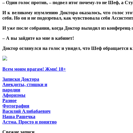
– Один голос против, – подвел итог почему-то не Шеф, а Сту
И к великому изумлению Доктора оказалось, что голос это
себя. Но он и не подозревал, как чувствовала себя Ассист
И уже после собрания, когда Доктор выходил из конференц-
– А вы зайдите ко мне в кабинет!
Доктор оглянулся на голос и увидел, что Шеф обращается к
Всем моим врагам! Жми! 18+
Записки Доктора
Анекдоты, стишки и
пародии
Афоризмы
Разное
Фотография
Василий Алибабаевич
Наша Рашечка
Астма. Просто и понятно
Свежие записи