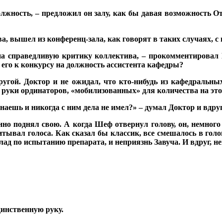
лжность, – предложил он залу, как бы давая возможность О
ва, вышел из конференц-зала, как говорят в таких случаях, с
 на справедливую критику коллектива, – прокомментировал 
ь его к конкурсу на должность ассистента кафедры?
угой. Доктор и не ожидал, что кто-нибудь из кафедральных
 руки ординаторов, «мобилизованных» для количества на это 
знаешь и никогда с ним дела не имел?» – думал Доктор и вдру
нно поднял свою. А когда Шеф отвернул голову, он, немного 
читывал голоса. Как сказал бы классик, все смешалось в гол
клад по испытанию препарата, и неприязнь Завуча. И вдруг, 
динственную руку.