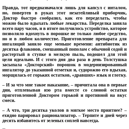
Правда, тот предназначался лишь для капсул с инталом,
но, повертев в руках этот незатейливый приборчик,
Доктор быстро сообразил, как его переделать, чтобы
можно было вдыхать любые лекарства. Переделка заняла
всего пару часов, и в итоге получилось устройство, которое
позволяло вдохнуть в порошке не только любое средство,
но и в любом количестве. Приготовление препарата для
ингаляций заняло еще меньше времени: антибиотик из
десятка флаконов, смешанный пополам с обычной содой и
растертый в ступке в мелкую пыль, подошел для этой
цели идеально. И с этого дня два раза в день Толстушка
засыпала «Докторский» порошок в модернизированный
ингалятор до указанной отметки и, судорожно его вдыхая,
морщилась от горьких остатков, «дравших» язык и глотку.
– И за что мне такое наказание, – причитала она в первые
дни, отплевывая изо рта вместе со слюной остатки
приготовленной Доктором горькой и противной на вкус
смеси.
– А что, три десятка уколов в мягкое место приятнее? –
ехидно парировал рационализатор. – Терпите и дней через
десять избавитесь от зеленых соплей навсегда.