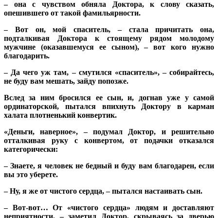
– она с чувством обняла Доктора, к слову сказать,
опешившего от такой фамильярности.
– Вот он, мой спаситель, – стала причитать она,
подталкивая Доктора к стоящему рядом молодому
мужчине (оказавшемуся ее сыном), – вот кого нужно
благодарить.
– Да чего уж там, – смутился «спаситель», – собирайтесь,
не буду вам мешать, зайду попозже.
Вслед за ним бросился ее сын, и, догнав уже у самой
ординаторской, пытался впихнуть Доктору в карман
халата плотненький конвертик.
«Деньги, наверное», – подумал Доктор, и решительно
отталкивая руку с конвертом, от подачки отказался
категорически:
– Знаете, я человек не бедный и буду вам благодарен, если
вы это уберете.
– Ну, я же от чистого сердца, – пытался настаивать сын.
– Вот-вот… От «чистого сердца» людям и доставляют
неприятности, – заметил Доктор, скрываясь за дверью