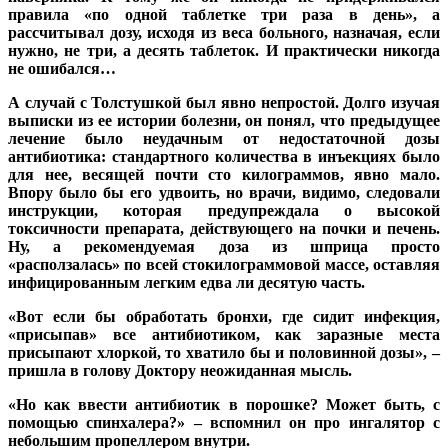
правила «по одной таблетке три раза в день», а
рассчитывал дозу, исходя из веса больного, назначая, если
нужно, не три, а десять таблеток. И практически никогда
не ошибался…
А случай с Толстушкой был явно непростой. Долго изучая
выписки из ее истории болезни, он понял, что предыдущее
лечение было неудачным от недостаточной дозы
антибиотика: стандартного количества в инъекциях было
для нее, весящей почти сто килограммов, явно мало.
Впору было бы его удвоить, но врачи, видимо, следовали
инструкции, которая предупреждала о высокой
токсичности препарата, действующего на почки и печень.
Ну, а рекомендуемая доза из шприца просто
«расползалась» по всей стокилограммовой массе, оставляя
инфицированным легким едва ли десятую часть.
«Вот если бы обработать бронхи, где сидит инфекция,
«присыпав» все антибиотиком, как заразные места
присыпают хлоркой, то хватило бы и половинной дозы», –
пришла в голову Доктору неожиданная мысль.
«Но как ввести антибиотик в порошке? Может быть, с
помощью спинхалера?» – вспомнил он про ингалятор с
небольшим пропеллером внутри.