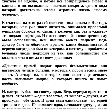
хватало на неделю, а потом все возвращалось снова: и
кашель, и интоксикация, и зеленая мокрота, одного вида
которой достаточно, чтобы отравить жизнь любому
человеку…
К счастью, на этот раз ей повезло – она попала к Доктору,
который, как уже знает читатель, занимался проблемой
очищения бронхов от слизи, в которой как раз и «живет»
эта подлая инфекция. И с «технической» точки зрения ему
было безразлично, чем именно болеет пациент. Ведь
Доктор был не обычным врачом, каких большинство. В
первую очередь он был инженером, и поэтому к проблемам
больных людей подходил не так, как большинство его
коллег, о чем и писал в своем дневнике:
«Действия врачей подчас просто бессмысленны: они
пытаются лечить болезни, о которых порой весьма мало
знают. А лекарства, о которых они знают еще меньше,
часто назначают людям, о которых ничего не знают
вообще».
И, наверное, был по-своему прав. Ведь нередко врач так и
делает: от головы – одна таблетка, от живота – другая, а от
простуды – обе сразу. И дозы всем одинаковые – по одной
три раза в день. Не поможет одна, назначает другую, и так