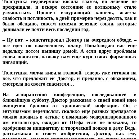
Толстушка недоверчиво косила глазом, но лечение не
прекращала, и вскоре состояние ее потихоньку стало
улучшаться. Прошел изнуряющий кашель, исчезла
слабость и потливость, а дней примерно через десять, как и
было обещано, совсем исчезли зеленые сопли, которые
донимали ее почти весь последний год.
– Ну вот, – констатировал Доктор на очередном обходе, –
все идет по намеченному плану. Понаблюдаю вас еще
недельку, потом выпишу домой. А если вдруг проблемы
снова появятся, назначу вам еще курс своих фирменных
ингаляций.
Толстушка молча кивала головой, теперь уже готовая на
все, что предложит ей Доктор, и преданно, с обожанием,
смотрела на своего спасителя…
На аспирантской конференции, последовавшей в
ближайшую субботу, Доктор рассказал о своей новой идее
очищения бронхов от хронической инфекции. Он с
энтузиазмом перечислял, сколько еще разных препаратов
можно вводить в легкие с помощью модернизированного
им ингалятора, ожидая от Шефа если не похвалы, то
одобрения за инициативу и творческий подход к делу. Ведь,
рассказывая о своем изобретении, Доктор, как ему