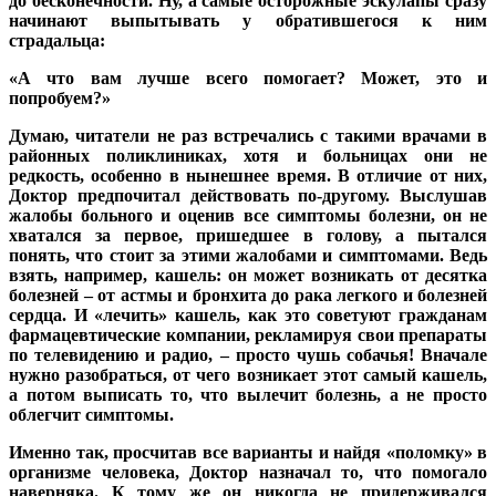
до бесконечности. Ну, а самые осторожные эскулапы сразу
начинают выпытывать у обратившегося к ним
страдальца:
«А что вам лучше всего помогает? Может, это и
попробуем?»
Думаю, читатели не раз встречались с такими врачами в
районных поликлиниках, хотя и больницах они не
редкость, особенно в нынешнее время. В отличие от них,
Доктор предпочитал действовать по-другому. Выслушав
жалобы больного и оценив все симптомы болезни, он не
хватался за первое, пришедшее в голову, а пытался
понять, что стоит за этими жалобами и симптомами. Ведь
взять, например, кашель: он может возникать от десятка
болезней – от астмы и бронхита до рака легкого и болезней
сердца. И «лечить» кашель, как это советуют гражданам
фармацевтические компании, рекламируя свои препараты
по телевидению и радио, – просто чушь собачья! Вначале
нужно разобраться, от чего возникает этот самый кашель,
а потом выписать то, что вылечит болезнь, а не просто
облегчит симптомы.
Именно так, просчитав все варианты и найдя «поломку» в
организме человека, Доктор назначал то, что помогало
наверняка. К тому же он никогда не придерживался