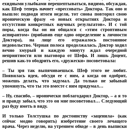
ехидными улыбками перешептываться, видимо, обсуждая,
как Шеф теперь начнет «прессовать» Доктора. Так оно и
вышло: подводя итоги недели, тот снова повторил свою
ироническую фразу «о новых открытиях Доктора и
отсутствии конкретных научных результатов». И с той
поры, когда бы он ни общался с «этим строптивым
аспирантом» (прибавив еще одно определение к личности
Доктора), на лице его отражалось постоянное
недовольство. Черная полоса продолжалась. Доктор ходил
вечно хмурый и каждую минуту ждал очередной
неприятности или выговора от Шефа. И лишь Доцент,
решив как-то ободрить его, «дружески» посоветовала:
– Ты зря так выпячиваешься. Шеф этого не любит.
Появилась идея, обсуди ее с ним, а когда он одобрит,
можешь делать, что задумал. Да только не забывай
упомянуть, что ты это вместе с ним придумал…
– Ну, спасибо, – иронически поблагодарил Доктор, – а я то
и правду забыл, что это он мне посоветовал… Следующий
раз буду иметь в виду.
И только Толстушка по достоинству «заценила» (как
сейчас модно говорить) изобретение своего лечащего
врача. Через неделю, на утреннем обходе – в день выписки