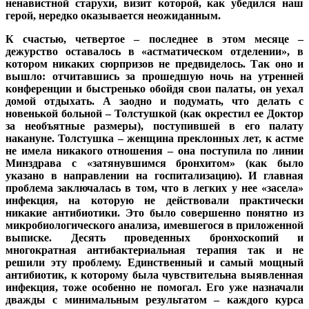
ненавистной старухи, визит которой, как убедился наш
герой, нередко оказывается неожиданным.
К счастью, четвертое – последнее в этом месяце –
дежурство оставалось в «астматическом отделении», в
котором никаких сюрпризов не предвиделось. Так оно и
вышло: отчитавшись за прошедшую ночь на утренней
конференции и быстренько обойдя свои палаты, он уехал
домой отдыхать. А заодно и подумать, что делать с
новенькой больной – Толстушкой (как окрестил ее Доктор
за необъятные размеры), поступившей в его палату
накануне. Толстушка – женщина преклонных лет, к астме
не имела никакого отношения – она поступила по линии
Минздрава с «затянувшимся бронхитом» (как было
указано в направлении на госпитализацию). И главная
проблема заключалась в том, что в легких у нее «засела»
инфекция, на которую не действовали практически
никакие антибиотики. Это было совершенно понятно из
микробиологического анализа, имевшегося в приложенной
выписке. Десять проведенных бронхоскопий и
многократная антибактериальная терапия так и не
решили эту проблему. Единственный и самый мощный
антибиотик, к которому была чувствительна выявленная
инфекция, тоже особенно не помогал. Его уже назначали
дважды с минимальным результатом – каждого курса