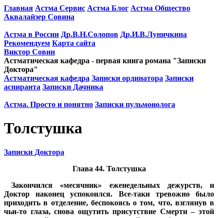
Главная
Астма Сервис
Астма Блог
Астма Общество
Аквалайзер Совина
Астма в России
Др.В.Н.Солопов
Др.И.В.Луничкина
Рекомендуем
Карта сайта
Виктор Совин
Астматическая кафедра - первая книга романа "Записки
Доктора"
Астматическая кафедра
Записки ординатора
Записки
аспиранта
Записки Дачника
Астма. Просто и понятно
Записки пульмонолога
Толстушка
Записки Доктора
Глава 44. Толстушка
Закончился «месячник» еженедельных дежурств, и
Доктор наконец успокоился. Все-таки тревожно было
приходить в отделение, беспокоясь о том, что, взглянув в
чьи-то глаза, снова ощутить присутствие Смерти – этой