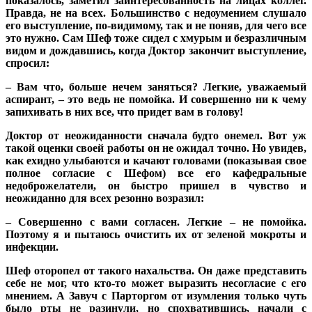
показалось, заметил заинтересованность на лицах коллег.
Правда, не на всех. Большинство с недоумением слушало
его выступление, по-видимому, так и не поняв, для чего все
это нужно. Сам Шеф тоже сидел с хмурым и безразличным
видом и дождавшись, когда Доктор закончит выступление,
спросил:
– Вам что, больше нечем заняться? Легкие, уважаемый
аспирант, – это ведь не помойка. И совершенно ни к чему
запихивать в них все, что придет вам в голову!
Доктор от неожиданности сначала будто онемел. Вот уж
такой оценки своей работы он не ожидал точно. Но увидев,
как ехидно улыбаются и качают головами (показывая свое
полное согласие с Шефом) все его кафедральные
недоброжелатели, он быстро пришел в чувство и
неожиданно для всех резонно возразил:
– Совершенно с вами согласен. Легкие – не помойка.
Поэтому я и пытаюсь очистить их от зеленой мокроты и
инфекции.
Шеф оторопел от такого нахальства. Он даже представить
себе не мог, что кто-то может выразить несогласие с его
мнением. А Завуч с Парторгом от изумления только чуть
было рты не разинули, но спохватившись, начали с