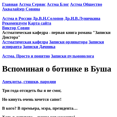
Главная
Астма Сервис
Астма Блог
Астма Общество
Аквалайзер Совина
Астма в России
Др.В.Н.Солопов
Др.И.В.Луничкина
Рекомендуем
Карта сайта
Виктор Совин
Астматическая кафедра - первая книга романа "Записки
Доктора"
Астматическая кафедра
Записки ординатора
Записки
аспиранта
Записки Дачника
Астма. Просто и понятно
Записки пульмонолога
Вспоминая о ботинке в Буша
Анекдоты, стишки, пародии
Три года отсидеть бы я не смог,
Но кинуть очень хочется сапог!
В кого? В премьера, мэра, президента…