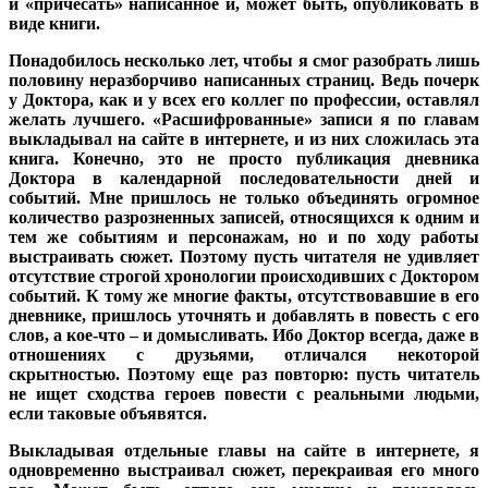
и «причесать» написанное и, может быть, опубликовать в
виде книги.
Понадобилось несколько лет, чтобы я смог разобрать лишь
половину неразборчиво написанных страниц. Ведь почерк
у Доктора, как и у всех его коллег по профессии, оставлял
желать лучшего. «Расшифрованные» записи я по главам
выкладывал на сайте в интернете, и из них сложилась эта
книга. Конечно, это не просто публикация дневника
Доктора в календарной последовательности дней и
событий. Мне пришлось не только объединять огромное
количество разрозненных записей, относящихся к одним и
тем же событиям и персонажам, но и по ходу работы
выстраивать сюжет. Поэтому пусть читателя не удивляет
отсутствие строгой хронологии происходивших с Доктором
событий. К тому же многие факты, отсутствовавшие в его
дневнике, пришлось уточнять и добавлять в повесть с его
слов, а кое-что – и домысливать. Ибо Доктор всегда, даже в
отношениях с друзьями, отличался некоторой
скрытностью. Поэтому еще раз повторю: пусть читатель
не ищет сходства героев повести с реальными людьми,
если таковые объявятся.
Выкладывая отдельные главы на сайте в интернете, я
одновременно выстраивал сюжет, перекраивая его много