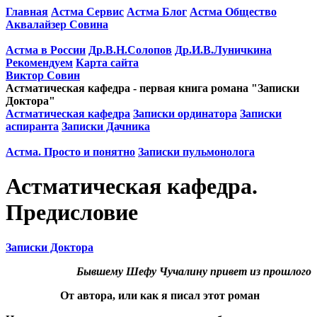
Главная
Астма Сервис
Астма Блог
Астма Общество
Аквалайзер Совина
Астма в России
Др.В.Н.Солопов
Др.И.В.Луничкина
Рекомендуем
Карта сайта
Виктор Совин
Астматическая кафедра - первая книга романа "Записки
Доктора"
Астматическая кафедра
Записки ординатора
Записки
аспиранта
Записки Дачника
Астма. Просто и понятно
Записки пульмонолога
Астматическая кафедра.
Предисловие
Записки Доктора
Бывшему Шефу Чучалину привет из прошлого
От автора, или как я писал этот роман