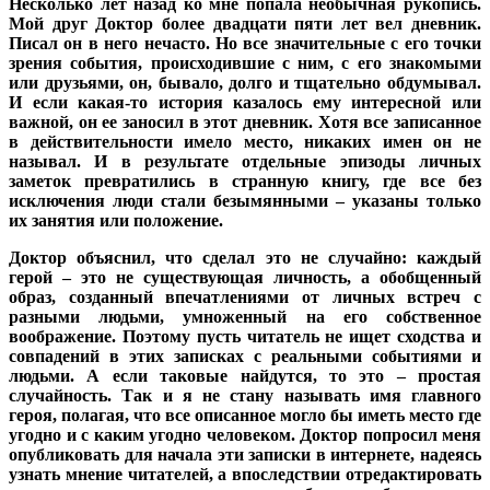
Несколько лет назад ко мне попала необычная рукопись.
Мой друг Доктор более двадцати пяти лет вел дневник.
Писал он в него нечасто. Но все значительные с его точки
зрения события, происходившие с ним, с его знакомыми
или друзьями, он, бывало, долго и тщательно обдумывал.
И если какая-то история казалось ему интересной или
важной, он ее заносил в этот дневник. Хотя все записанное
в действительности имело место, никаких имен он не
называл. И в результате отдельные эпизоды личных
заметок превратились в странную книгу, где все без
исключения люди стали безымянными – указаны только
их занятия или положение.
Доктор объяснил, что сделал это не случайно: каждый
герой – это не существующая личность, а обобщенный
образ, созданный впечатлениями от личных встреч с
разными людьми, умноженный на его собственное
воображение. Поэтому пусть читатель не ищет сходства и
совпадений в этих записках с реальными событиями и
людьми. А если таковые найдутся, то это – простая
случайность. Так и я не стану называть имя главного
героя, полагая, что все описанное могло бы иметь место где
угодно и с каким угодно человеком. Доктор попросил меня
опубликовать для начала эти записки в интернете, надеясь
узнать мнение читателей, а впоследствии отредактировать