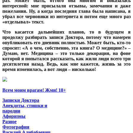
раз. Может быть, оттого она многим и показалась
интересной: мне присылали отзывы, замечания и даже
пожелания. Ну, а когда последняя глава была написана, я
убрал все черновики из интернета и потом еще много раз
«отделывал» текст.
Что касается дальнейших планов, то в будущем я
продолжу разбирать записи Доктора, потому что намерен
опубликовать его дневник полностью. Может быть, кто-то
спросит: «А о чем, собственно, эта книга? О медицине?» –
Думаю, нет. Медицина – это только декорация, на фоне
которой я попытался рассказать, как жили люди всего три
десятилетия назад. Ведь, как мне кажется, жизнь за это
время изменилась, а вот люди – нисколько!
Всем моим врагам! Жми! 18+
Записки Доктора
Анекдоты, стишки и
пародии
Афоризмы
Разное
Фотография
Василий Алибабаевич