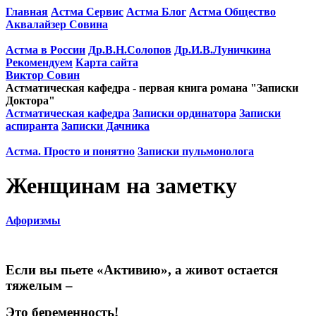
Главная
Астма Сервис
Астма Блог
Астма Общество
Аквалайзер Совина
Астма в России
Др.В.Н.Солопов
Др.И.В.Луничкина
Рекомендуем
Карта сайта
Виктор Совин
Астматическая кафедра - первая книга романа "Записки
Доктора"
Астматическая кафедра
Записки ординатора
Записки
аспиранта
Записки Дачника
Астма. Просто и понятно
Записки пульмонолога
Женщинам на заметку
Афоризмы
Если вы пьете «Активию», а живот остается
тяжелым –
Это беременность!