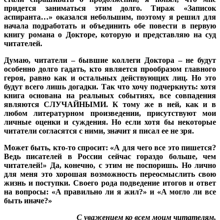
придется заниматься этим долго. Тираж «Записок
аспиранта…» оказался небольшим, поэтому я решил для
начала подработать и объединить обе повести в первую
книгу романа о Докторе, которую и представляю на суд
читателей.
Думаю, читатели – бывшие коллеги Доктора – не будут
особенно долго гадать, кто является прообразом главного
героя, равно как и остальных действующих лиц. Но это
будут всего лишь догадки. Так что хочу подчеркнуть: хотя
книга основана на реальных событиях, все совпадения
являются СЛУЧАЙНЫМИ. К тому же в ней, как и в
любом литературном произведении, присутствуют мои
личные оценки и суждения. Но если хотя бы некоторые
читатели согласятся с ними, значит я писал ее не зря.
Может быть, кто-то спросит: «А для чего все это пишется?
Ведь писателей в России сейчас гораздо больше, чем
читателей!» Да, конечно, с этим не поспоришь. Но лично
для меня это хорошая возможность переосмыслить свою
жизнь и поступки. Своего рода подведение итогов и ответ
на вопросы: «А правильно ли я жил?» и «А могло ли все
быть иначе?»
С уважением ко всем моим читателям,