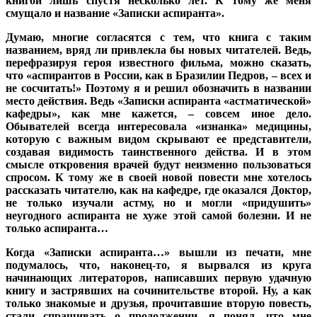
книгой лишь спустя несколько лет. К тому же меня
смущало и название «Записки аспиранта».
Думаю, многие согласятся с тем, что книга с таким
названием, вряд ли привлекла бы новых читателей. Ведь,
перефразируя героя известного фильма, можно сказать,
что «аспирантов в России, как в Бразилии Педров, – всех и
не сосчитать!» Поэтому я и решил обозначить в названии
место действия. Ведь «Записки аспиранта «астматической»
кафедры», как мне кажется, – совсем иное дело.
Обывателей всегда интересовала «изнанка» медицины,
которую с важным видом скрывают ее представители,
создавая видимость таинственного действа. И в этом
смысле откровения врачей будут неизменно пользоваться
спросом. К тому же в своей новой повести мне хотелось
рассказать читателю, как на кафедре, где оказался Доктор,
не только изучали астму, но и могли «придушить»
неугодного аспиранта не хуже этой самой болезни. И не
только аспиранта…
Когда «Записки аспиранта…» вышли из печати, мне
подумалось, что, наконец-то, я вырвался из круга
начинающих литераторов, написавших первую удачную
книгу и застрявших на сочинительстве второй. Ну, а как
только знакомые и друзья, прочитавшие вторую повесть,
стали спрашивать о продолжении, я понял, что мне