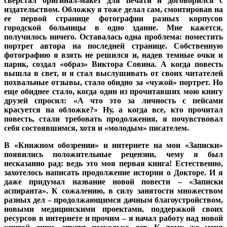
сверстал оригинал-макет для печати и договорился с
издательством. Обложку я тоже делал сам, смонтировав на
ее первой странице фотографии разных корпусов
городской больницы в одно здание. Мне кажется,
получилось ничего. Оставалась одна проблема: поместить
портрет автора на последней странице. Собственную
фотографию я взять не решился и, надев темные очки и
парик, создал «образ» Виктора Совина. А когда повесть
вышла в свет, и я стал выслушивать от своих читателей
похвальные отзывы, стало обидно за «чужой» портрет. Но
еще обиднее стало, когда один из прочитавших мою книгу
друзей спросил: «А что это за личность с пейсами
красуется на обложке?» Ну, а когда все, кто прочитал
повесть, стали требовать продолжения, я почувствовал
себя состоявшимся, хотя и «молодым» писателем.
В «Книжном обозрении» и интернете на мои «Записки»
появились положительные рецензии, чему я был
несказанно рад: ведь это моя первая книга! Естественно,
захотелось написать продолжение истории о Докторе. И я
даже придумал название новой повести – «Записки
аспиранта». К сожалению, в силу занятости множеством
разных дел – продолжающимся дачным благоустройством,
новыми медицинскими проектами, поддержкой своих
ресурсов в интернете и прочим – я начал работу над новой