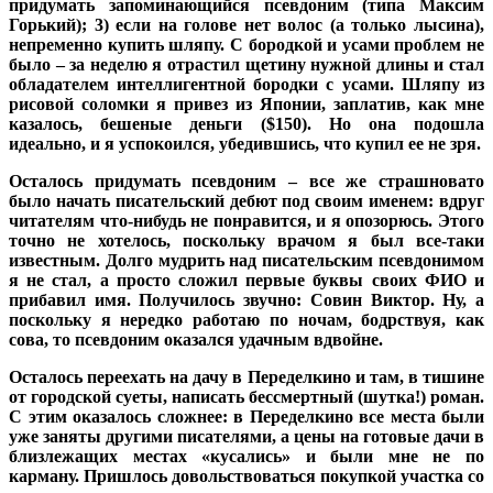
придумать запоминающийся псевдоним (типа Максим
Горький); 3) если на голове нет волос (а только лысина),
непременно купить шляпу. С бородкой и усами проблем не
было – за неделю я отрастил щетину нужной длины и стал
обладателем интеллигентной бородки с усами. Шляпу из
рисовой соломки я привез из Японии, заплатив, как мне
казалось, бешеные деньги ($150). Но она подошла
идеально, и я успокоился, убедившись, что купил ее не зря.
Осталось придумать псевдоним – все же страшновато
было начать писательский дебют под своим именем: вдруг
читателям что-нибудь не понравится, и я опозорюсь. Этого
точно не хотелось, поскольку врачом я был все-таки
известным. Долго мудрить над писательским псевдонимом
я не стал, а просто сложил первые буквы своих ФИО и
прибавил имя. Получилось звучно: Совин Виктор. Ну, а
поскольку я нередко работаю по ночам, бодрствуя, как
сова, то псевдоним оказался удачным вдвойне.
Осталось переехать на дачу в Переделкино и там, в тишине
от городской суеты, написать бессмертный (шутка!) роман.
С этим оказалось сложнее: в Переделкино все места были
уже заняты другими писателями, а цены на готовые дачи в
близлежащих местах «кусались» и были мне не по
карману. Пришлось довольствоваться покупкой участка со