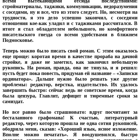
всеми вытекающими отсюда последствиями:
стройматериалы, таджики, коммуникации, недоразумения
с соседями, ну и все, что из этого следует. Но, несмотря на
трудности, я это дело успешно закончил, с соседями
отношения кое-как уладил и с таджиками рассчитался. В
итоге я стал обладателем небольшого, но комфортного
писательского гнезда со всеми удобствами в ближнем
Подмосковье.
Теперь можно было писать свой роман. С этим оказалось
еще проще: коротая время в качестве прораба на дачной
стройке, я даже не заметил, как закончил небольшую
рукопись. На роман, правда, она не тянула, и я решил:
пусть будет пока повесть, придумав ей название – «Записки
ординатора». Дальше нужно было решать уже другие
проблемы: редактор, верстка, издательство. Их удалось
завершить быстро: сейчас ведь не советское время, когда
была цензура, Главлит, дефицит и тюремные сроки за
самиздат.
Но все равно было страшновато: вдруг посчитают за
бесталанного графомана! К счастью, литературный
редактор, через которую прошла не одна сотня рукописей,
ободрила меня, сказав: «Хороший язык, ясное изложение.
Вполне можно печатать». Я воодушевился, быстро