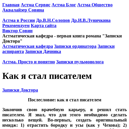
Главная
Астма Сервис
Астма Блог
Астма Общество
Аквалайзер Совина
Астма в России
Др.В.Н.Солопов
Др.И.В.Луничкина
Рекомендуем
Карта сайта
Виктор Совин
Астматическая кафедра - первая книга романа "Записки
Доктора"
Астматическая кафедра
Записки ординатора
Записки
аспиранта
Записки Дачника
Астма. Просто и понятно
Записки пульмонолога
Как я стал писателем
Записки Доктора
Послесловие: как я стал писателем
Закончив свою врачебную карьеру, я решил стать
писателем. Я знал, что для этого необходимо сделать
несколько вещей. Во-первых, создать оригинальный
имидж: 1) отрастить бородку и усы (как у Чехова); 2)